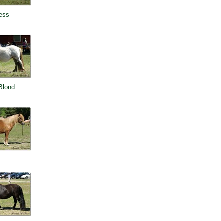
cess
Blond