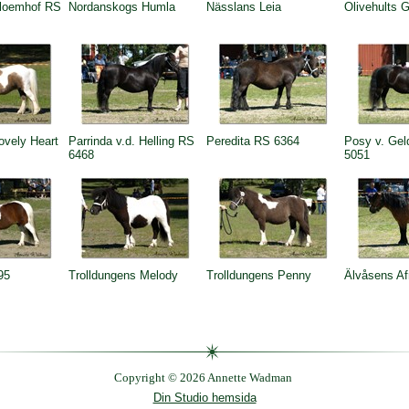
Bloemhof RS
Nordanskogs Humla
Nässlans Leia
Olivehults G
ovely Heart
Parrinda v.d. Helling RS
Peredita RS 6364
Posy v. Gel
6468
5051
95
Trolldungens Melody
Trolldungens Penny
Älvåsens Af
Copyright © 2026 Annette Wadman
Din Studio hemsida