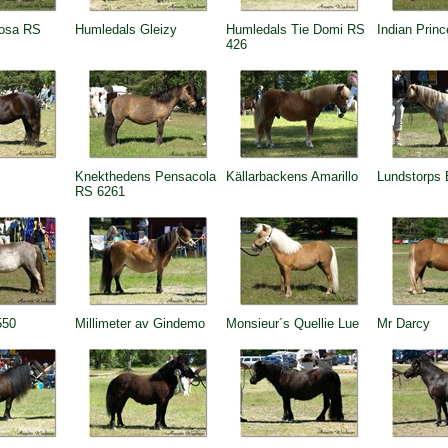
osa RS
Humledals Gleizy
Humledals Tie Domi RS
Indian Prin
426
Knekthedens Pensacola
Källarbackens Amarillo
Lundstorps 
RS 6261
550
Millimeter av Gindemo
Monsieur´s Quellie Lue
Mr Darcy