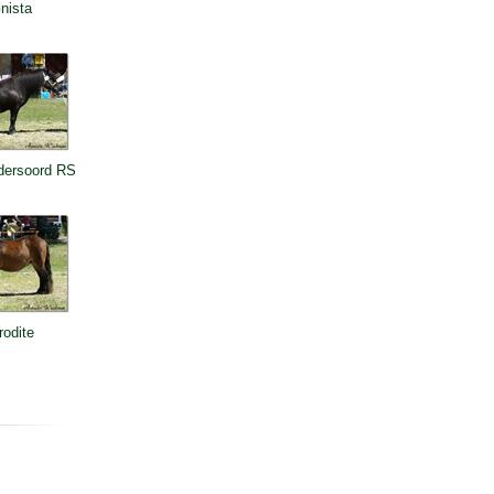
nista
dersoord RS
rodite