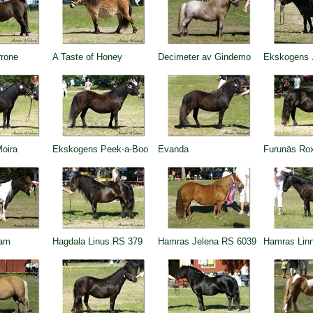
rrone
A Taste of Honey
Decimeter av Gindemo
Ekskogens 
oira
Ekskogens Peek-a-Boo
Evanda
Furunäs Ro
wam
Hagdala Linus RS 379
Hamras Jelena RS 6039
Hamras Lin