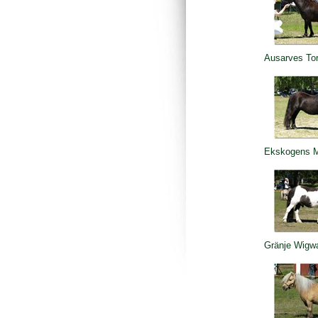
Ausarves To
Ekskogens M
Gränje Wig